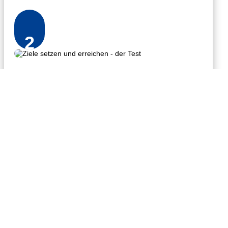
2
Online-Quiz über Ziele
Teste online und kostenlos, wie gut du darin bist, Ziele zu setzen
und zu erreichen.
Spaßfaktor garantiert!
SNACKEN