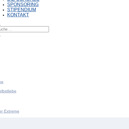
SPONSORING
STIPENDIUM
KONTAKT
me
lbstliebe
er Extreme