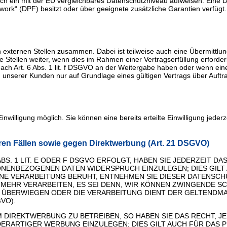
zlich ein mit der EU vergleichbares Datenschutzniveau aufweisen. Eine
rk“ (DPF) besitzt oder über geeignete zusätzliche Garantien verfügt. 
n externen Stellen zusammen. Dabei ist teilweise auch eine Übermittl
ellen weiter, wenn dies im Rahmen einer Vertragserfüllung erforderlich
nach Art. 6 Abs. 1 lit. f DSGVO an der Weitergabe haben oder wenn ei
unserer Kunden nur auf Grundlage eines gültigen Vertrags über Auftr
nwilligung möglich. Sie können eine bereits erteilte Einwilligung jeder
en Fällen sowie gegen Direktwerbung (Art. 21 DSGVO)
S. 1 LIT. E ODER F DSGVO ERFOLGT, HABEN SIE JEDERZEIT DA
ONENBEZOGENEN DATEN WIDERSPRUCH EINZULEGEN; DIES GILT
EINE VERARBEITUNG BERUHT, ENTNEHMEN SIE DIESER DATENS
MEHR VERARBEITEN, ES SEI DENN, WIR KÖNNEN ZWINGENDE 
EN ÜBERWIEGEN ODER DIE VERARBEITUNG DIENT DER GELTEND
VO).
DIREKTWERBUNG ZU BETREIBEN, SO HABEN SIE DAS RECHT, J
ARTIGER WERBUNG EINZULEGEN; DIES GILT AUCH FÜR DAS PR