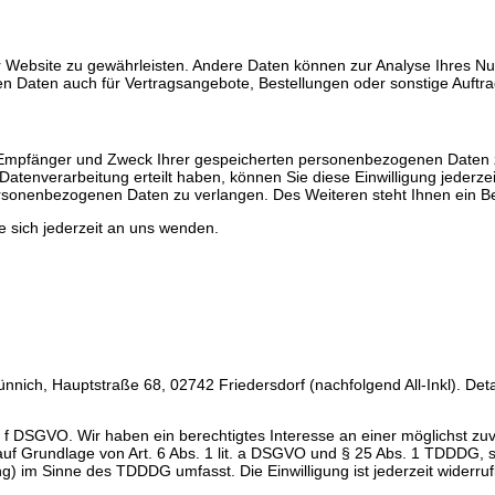
 der Website zu gewährleisten. Andere Daten können zur Analyse Ihres 
 Daten auch für Vertragsangebote, Bestellungen oder sonstige Auftra
t, Empfänger und Zweck Ihrer gespeicherten personenbezogenen Daten 
atenverarbeitung erteilt haben, können Sie diese Einwilligung jederze
sonenbezogenen Daten zu verlangen. Des Weiteren steht Ihnen ein Be
 sich jederzeit an uns wenden.
ich, Hauptstraße 68, 02742 Friedersdorf (nachfolgend All-Inkl). Deta
lit. f DSGVO. Wir haben ein berechtigtes Interesse an einer möglichst 
h auf Grundlage von Art. 6 Abs. 1 lit. a DSGVO und § 25 Abs. 1 TDDDG, 
g) im Sinne des TDDDG umfasst. Die Einwilligung ist jederzeit widerruf