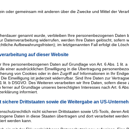
ie allein oder gemeinsam mit anderen über die Zwecke und Mittel der V
cherdauer genannt wurde, verbleiben Ihre personenbezogenen Daten bei
r Datenverarbeitung widerrufen, werden Ihre Daten gelöscht, sofern w
tliche Aufbewahrungsfristen); im letztgenannten Fall erfolgt die Lösch
erarbeitung auf dieser Website
wir Ihre personenbezogenen Daten auf Grundlage von Art. 6 Abs. 1 lit. 
le einer ausdrücklichen Einwilligung in die Übertragung personenbezo
herung von Cookies oder in den Zugriff auf Informationen in Ihr Endgerät
ie Einwilligung ist jederzeit widerrufbar. Sind Ihre Daten zur Vertra
1 lit. b DSGVO. Des Weiteren verarbeiten wir Ihre Daten, sofern diese zu
ferner auf Grundlage unseres berechtigten Interesses nach Art. 6 Abs. 1
erklärung informiert.
 sichere Drittstaaten sowie die Weitergabe an US-Unternehme
nschutzrechtlich nicht sicheren Drittstaaten sowie US-Tools, deren 
bezogene Daten in diese Staaten übertragen und dort verarbeitet werden
tiert werden kann.