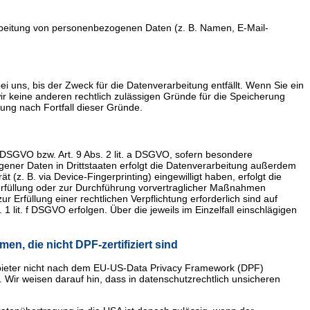
erarbeitung von personenbezogenen Daten (z. B. Namen, E-Mail-
 uns, bis der Zweck für die Datenverarbeitung entfällt. Wenn Sie ein
ir keine anderen rechtlich zulässigen Gründe für die Speicherung
ung nach Fortfall dieser Gründe.
a DSGVO bzw. Art. 9 Abs. 2 lit. a DSGVO, sofern besondere
gener Daten in Drittstaaten erfolgt die Datenverarbeitung außerdem
 (z. B. via Device-Fingerprinting) eingewilligt haben, erfolgt die
gserfüllung oder zur Durchführung vorvertraglicher Maßnahmen
r Erfüllung einer rechtlichen Verpflichtung erforderlich sind auf
 lit. f DSGVO erfolgen. Über die jeweils im Einzelfall einschlägigen
n, die nicht DPF-zertifiziert sind
Anbieter nicht nach dem EU-US-Data Privacy Framework (DPF)
. Wir weisen darauf hin, dass in datenschutzrechtlich unsicheren