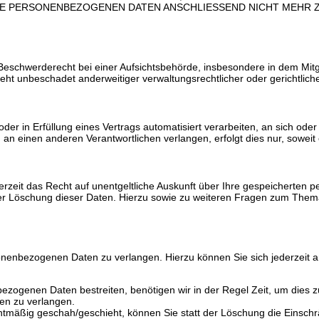
HRE PERSONENBEZOGENEN DATEN ANSCHLIESSEND NICHT MEHR
schwerderecht bei einer Aufsichtsbehörde, insbesondere in dem Mitgli
t unbeschadet anderweitiger verwaltungsrechtlicher oder gerichtlich
 oder in Erfüllung eines Vertrags automatisiert verarbeiten, an sich o
an einen anderen Verantwortlichen verlangen, erfolgt dies nur, soweit 
rzeit das Recht auf unentgeltliche Auskunft über Ihre gespeicherte
der Löschung dieser Daten. Hierzu sowie zu weiteren Fragen zum The
sonenbezogenen Daten zu verlangen. Hierzu können Sie sich jederzeit
bezogenen Daten bestreiten, benötigen wir in der Regel Zeit, um dies 
en zu verlangen.
mäßig geschah/geschieht, können Sie statt der Löschung die Einschr