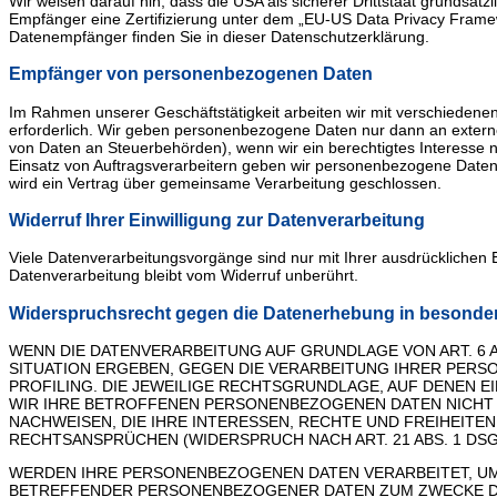
Wir weisen darauf hin, dass die USA als sicherer Drittstaat grundsät
Empfänger eine Zertifizierung unter dem „EU-US Data Privacy Framewo
Datenempfänger finden Sie in dieser Datenschutzerklärung.
Empfänger von personenbezogenen Daten
Im Rahmen unserer Geschäftstätigkeit arbeiten wir mit verschiedene
erforderlich. Wir geben personenbezogene Daten nur dann an externe St
von Daten an Steuerbehörden), wenn wir ein berechtigtes Interesse 
Einsatz von Auftragsverarbeitern geben wir personenbezogene Daten 
wird ein Vertrag über gemeinsame Verarbeitung geschlossen.
Widerruf Ihrer Einwilligung zur Datenverarbeitung
Viele Datenverarbeitungsvorgänge sind nur mit Ihrer ausdrücklichen Ei
Datenverarbeitung bleibt vom Widerruf unberührt.
Widerspruchsrecht gegen die Datenerhebung in besonder
WENN DIE DATENVERARBEITUNG AUF GRUNDLAGE VON ART. 6 AB
SITUATION ERGEBEN, GEGEN DIE VERARBEITUNG IHRER PERS
PROFILING. DIE JEWEILIGE RECHTSGRUNDLAGE, AUF DENEN 
WIR IHRE BETROFFENEN PERSONENBEZOGENEN DATEN NICHT 
NACHWEISEN, DIE IHRE INTERESSEN, RECHTE UND FREIHEIT
RECHTSANSPRÜCHEN (WIDERSPRUCH NACH ART. 21 ABS. 1 DSG
WERDEN IHRE PERSONENBEZOGENEN DATEN VERARBEITET, UM 
BETREFFENDER PERSONENBEZOGENER DATEN ZUM ZWECKE DER