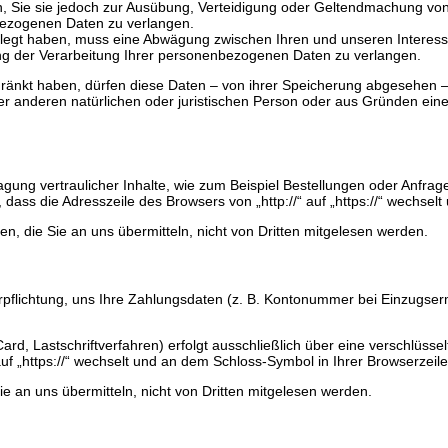
 Sie sie jedoch zur Ausübung, Verteidigung oder Geltendmachung von
bezogenen Daten zu verlangen.
legt haben, muss eine Abwägung zwischen Ihren und unseren Interes
ng der Verarbeitung Ihrer personenbezogenen Daten zu verlangen.
änkt haben, dürfen diese Daten – von ihrer Speicherung abgesehen – 
 anderen natürlichen oder juristischen Person oder aus Gründen eines
gung vertraulicher Inhalte, wie zum Beispiel Bestellungen oder Anfrage
dass die Adresszeile des Browsers von „http://“ auf „https://“ wechsel
en, die Sie an uns übermitteln, nicht von Dritten mitgelesen werden.
erpflichtung, uns Ihre Zahlungsdaten (z. B. Kontonummer bei Einzugser
rd, Lastschriftverfahren) erfolgt ausschließlich über eine verschlüss
uf „https://“ wechselt und an dem Schloss-Symbol in Ihrer Browserzeile
e an uns übermitteln, nicht von Dritten mitgelesen werden.