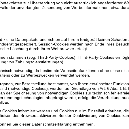
ontaktdaten zur Übersendung von nicht ausdrücklich angeforderter Wer
 im Falle der unverlangten Zusendung von Werbeinformationen, etwa dur
d kleine Datenpakete und richten auf Ihrem Endgerät keinen Schaden 
ndgerät gespeichert. Session-Cookies werden nach Ende Ihres Besuch
tische Löschung durch Ihren Webbrowser erfolgt.
hmen stammen (sog. Third-Party-Cookies). Third-Party-Cookies ermögl
lung von Zahlungsdienstleistungen).
hnisch notwendig, da bestimmte Webseitenfunktionen ohne diese nicht 
haltens oder zu Werbezwecken verwendet werden.
angs, zur Bereitstellung bestimmter, von Ihnen erwünschter Funktione
sind (notwendige Cookies), werden auf Grundlage von Art. 6 Abs. 1 lit
an der Speicherung von notwendigen Cookies zur technisch fehlerfreien
kennungstechnologien abgefragt wurde, erfolgt die Verarbeitung ausschli
fbar.
n Cookies informiert werden und Cookies nur im Einzelfall erlauben, d
ßen des Browsers aktivieren. Bei der Deaktivierung von Cookies kann 
können Sie dieser Datenschutzerklärung entnehmen.