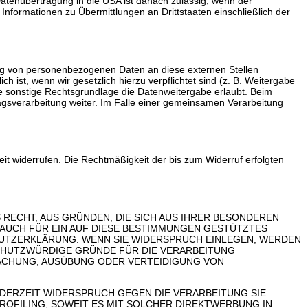
 Datenübertragung in die USA ist danach zulässig, wenn der
Informationen zu Übermittlungen an Drittstaaten einschließlich der
ung von personenbezogenen Daten an diese externen Stellen
 ist, wenn wir gesetzlich hierzu verpflichtet sind (z. B. Weitergabe
ne sonstige Rechtsgrundlage die Datenweitergabe erlaubt. Beim
agsverarbeitung weiter. Im Falle einer gemeinsamen Verarbeitung
zeit widerrufen. Die Rechtmäßigkeit der bis zum Widerruf erfolgten
S RECHT, AUS GRÜNDEN, DIE SICH AUS IHRER BESONDEREN
 AUCH FÜR EIN AUF DIESE BESTIMMUNGEN GESTÜTZTES
CHUTZERKLÄRUNG. WENN SIE WIDERSPRUCH EINLEGEN, WERDEN
SCHUTZWÜRDIGE GRÜNDE FÜR DIE VERARBEITUNG
MACHUNG, AUSÜBUNG ODER VERTEIDIGUNG VON
EDERZEIT WIDERSPRUCH GEGEN DIE VERARBEITUNG SIE
OFILING, SOWEIT ES MIT SOLCHER DIREKTWERBUNG IN