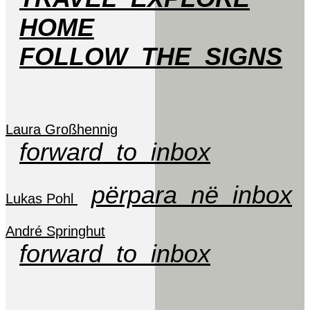
HOME
FOLLOW_THE_SIGNS
Laura Großhennig
forward_to_inbox
përpara_në_inbox
Lukas Pohl
André Springhut
forward_to_inbox