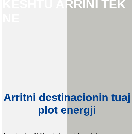
KËSHTU ARRINI TEK
NE
Arritni destinacionin tuaj
plot energji