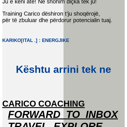
Ju e keni atë! Ne shohim diçka tek ju!
Training Carico dëshiron t’ju shoqërojë,
për të zbuluar dhe përdorur potencialin tuaj.
KARIKO[ITAL .] : ENERGJIKE
Kështu arrini tek ne
CARICO COACHING
FORWARD_TO_INBOX
TRAVEL_EXPLORE