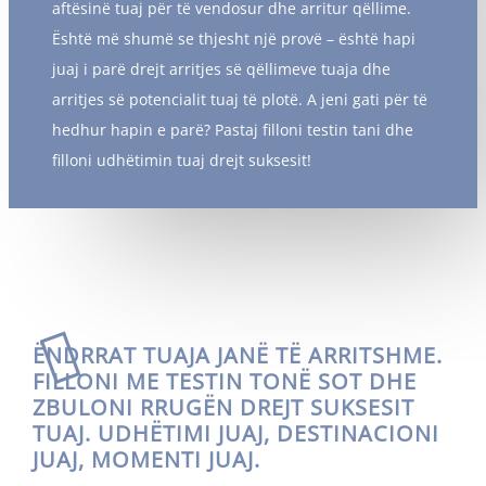
aftësinë tuaj për të vendosur dhe arritur qëllime.
Është më shumë se thjesht një provë – është hapi
juaj i parë drejt arritjes së qëllimeve tuaja dhe
arritjes së potencialit tuaj të plotë. A jeni gati për të
hedhur hapin e parë? Pastaj filloni testin tani dhe
filloni udhëtimin tuaj drejt suksesit!

ËNDRRAT TUAJA JANË TË ARRITSHME.
FILLONI ME TESTIN TONË SOT DHE
ZBULONI RRUGËN DREJT SUKSESIT
TUAJ. UDHËTIMI JUAJ, DESTINACIONI
JUAJ, MOMENTI JUAJ.