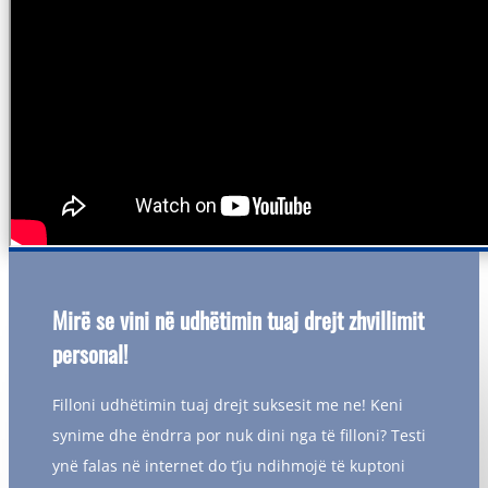
Mirë se vini në udhëtimin tuaj drejt zhvillimit
personal!
Filloni udhëtimin tuaj drejt suksesit me ne! Keni
synime dhe ëndrra por nuk dini nga të filloni? Testi
ynë falas në internet do t’ju ndihmojë të kuptoni