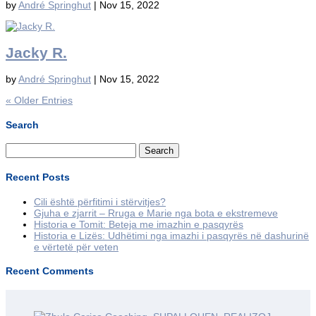
by
André Springhut
|
Nov 15, 2022
Jacky R.
by
André Springhut
|
Nov 15, 2022
« Older Entries
Search
Search
for:
Recent Posts
Cili është përfitimi i stërvitjes?
Gjuha e zjarrit – Rruga e Marie nga bota e ekstremeve
Historia e Tomit: Beteja me imazhin e pasqyrës
Historia e Lizës: Udhëtimi nga imazhi i pasqyrës në dashurinë
e vërtetë për veten
Recent Comments